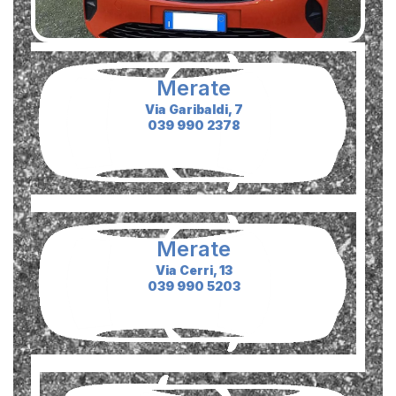
Merate
Via Garibaldi, 7
039 990 2378
Merate
Via Cerri, 13
039 990 5203