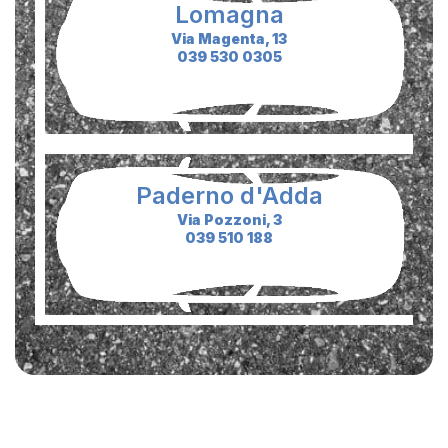
Lomagna
Via Magenta, 13
039 530 0305
Paderno d'Adda
Via Pozzoni, 3
039 510 188