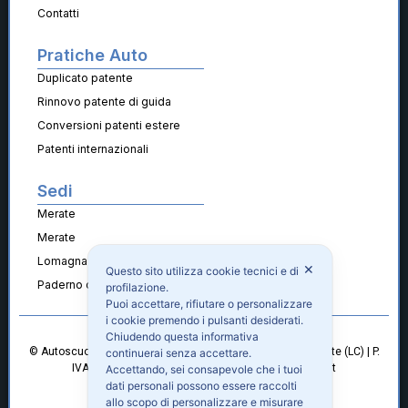
Contatti
Pratiche Auto
Duplicato patente
Rinnovo patente di guida
Conversioni patenti estere
Patenti internazionali
Sedi
Merate
Merate
Lomagna
✕
Questo sito utilizza cookie tecnici e di
Paderno d’Adda
profilazione.
Puoi accettare, rifiutare o personalizzare
i cookie premendo i pulsanti desiderati.
Chiudendo questa informativa
© Autoscuola Roberto Buratti | Viale Garibaldi 7 23807 Merate (LC) | P.
continuerai senza accettare.
IVA 00796410140 | info@autoscuolarobertoburatti.it
Accettando, sei consapevole che i tuoi
dati personali possono essere raccolti
Cookie Policy
Privacy Policy
allo scopo di personalizzare e misurare