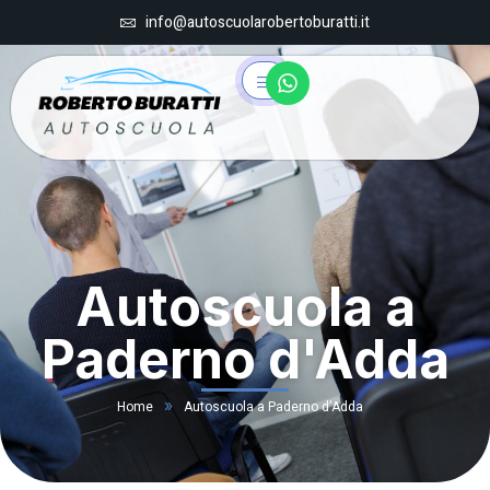
info@autoscuolarobertoburatti.it
Autoscuola a
Paderno d'Adda
»
Home
Autoscuola a Paderno d’Adda