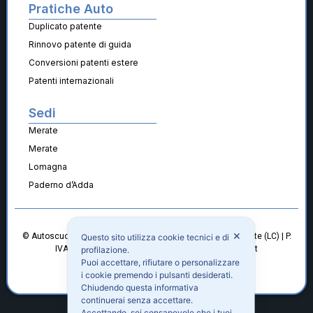
Pratiche Auto
Duplicato patente
Rinnovo patente di guida
Conversioni patenti estere
Patenti internazionali
Sedi
Merate
Merate
Lomagna
Paderno d’Adda
© Autoscuola Roberto Buratti | Viale Garibaldi 7 23807 Merate (LC) | P.
✕
Questo sito utilizza cookie tecnici e di
IVA 00796410140 | info@autoscuolarobertoburatti.it
profilazione.
Puoi accettare, rifiutare o personalizzare
Cookie Policy
Privacy Policy
i cookie premendo i pulsanti desiderati.
Chiudendo questa informativa
continuerai senza accettare.
Accettando, sei consapevole che i tuoi