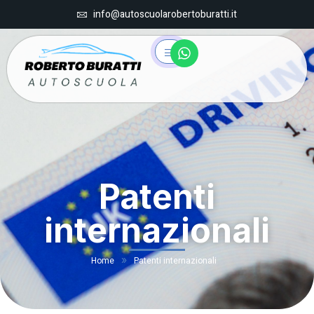
info@autoscuolarobertoburatti.it
Patenti
internazionali
»
Home
Patenti internazionali